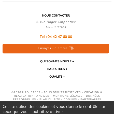
NOUS CONTACTER
4, rue Roger Carpentier
13800 Istres
Tél : 04 42 47 60 00
Envoyer un email
QUI SOMMES NOUS ?
HAD ISTRES
QUALITÉ
©2026 HAD ISTRES - TOUS DROITS RÉSERVÉS - CRÉATION &
RÉALISATION : ANSWEB -
MENTIONS LÉGALES
-
DONNÉES
PERSONNELLES
-
PLAN DU SITE
-
COOKIES
-
PARTENAIRES
Ce site utilise des cookies et vous donne le contrôle sur
ceux que vous souhaitez activer